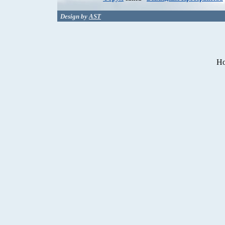
Design by
AST
Ho