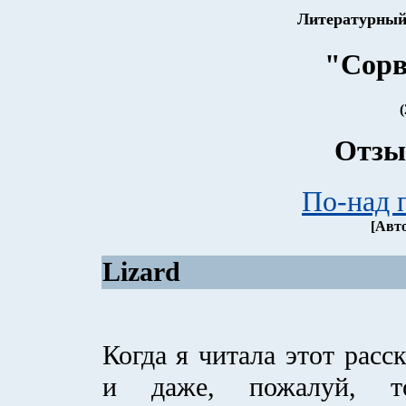
Литературный
"Сорв
(
Отзы
По-над 
[Авт
Lizard
Когда я читала этот расс
и даже, пожалуй, т