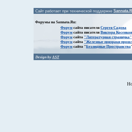
Сайт работает при технической поддержке
Sannata.
Форумы на Sannata.Ru:
Форум
сайта писателя
Сергея Садова
Форум
сайта писателя
Виктора Косенко
Форум
сайта
"Литературная страничка"
Форум
сайта
"Железные призраки прошл
Форум
сайта "
Безлюдные Пространства
Design by
AST
Ho