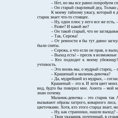
– Нет, но мы все равно попробуем с
– Он старый сварливый дед. Только д
К моему тайному ужасу, который я д
старик знает что-то стоящее.
– Ну, один плюс у него все же есть, 
– Разве? И какой же?
– Он такой старый, что не заглядыва
– Так, Сережа!
– От ревности я бы тут давно загн
были сняты.
– Сережа, а что если он прав, и выхо
– Выход есть! – пресек я возможные 
– Кто подходит к моему убежищу?
учтивость.
– Это вновь мы, о мудрый старец, – 
– Крашеный и мальчик-девочка?
– Да, мудрейший из мудрых, – согла
Крашеный – это я. И хотя цвет моих
вид, будто бы поверил мне. Анюта – мой м
знаю почему.
Мальчик-девочка – это старик так 
вызывают образы хитрого, коварного лиса,
цветочками. Хотя, кто этого старца знает, м
– Ну, как странники, нашли выход? 
– Твои указания, почтенный, в седьм