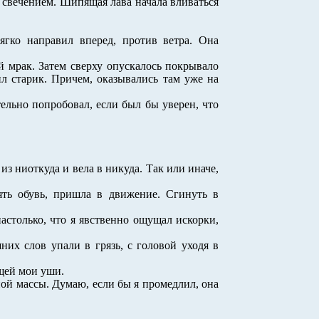
м свечением. Шипящая лава начала вливаться
ягко направил вперед, против ветра. Она
ый мрак. Затем сверху опускалось покрывало
л старик. Причем, оказывались там уже на
тельно попробовал, если был бы уверен, что
из ниоткуда и вела в никуда. Так или иначе,
ять обувь, пришла в движение. Сгинуть в
столько, что я явственно ощущал искорки,
их слов упали в грязь, с головой уходя в
ющей мои уши.
ой массы. Думаю, если бы я промедлил, она