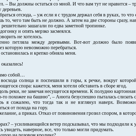
ул. – Вы должны остаться со мной. И что вам тут не нравится – 
 деревьев.
браться отсюда, – уж если я с трудом держал себя в руках, то чт
 то, чего там быть не должно. А затем на две стороны сразу, на
мы решительно зашагали по едва заметной тропинке.
вдогонку и опять мерзко засмеялся.
ворить не хотелось.
енно петляла между деревьями. Вот-вот должно было появ
рез которую невозможно перебраться.
 остановилась и крепко обняла меня.
т оказались!
само собой…
восхода солнца и поспешили в горы, к речке, вокруг которо
ющегося спора: кажется, меня хотели обставить в сборе ягод.
оль реки, не замечая несущегося времени. К полудню картонная
о-то похожее на башню”, – Анюта безуспешно пыталась слизать с
ерь я сожалею, что тогда так и не взглянул наверх. Возмож
ься от похода на гору.
желание, а приказ. Отказ от повиновения грозил спором, в котор
горах? – усиливающийся ветер подсказывал, что мы подходили к
 увидеть, наверное, все, что только могли придумать.
чущую на розовом кролике?