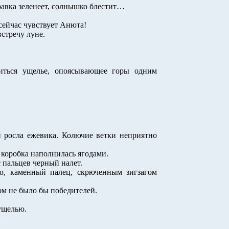
травка зеленеет, солнышко блестит…
о сейчас чувствует Анюта!
встречу луне.
иться ущелье, опоясывающее горы одним
й росла ежевика. Колючие ветки неприятно
 коробка наполнилась ягодами.
 пальцев черный налет.
но, каменный палец, скрюченным зигзагом
ом не было бы победителей.
 ущелью.