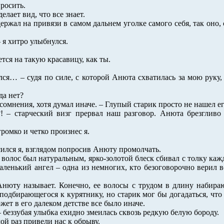
просить.
елает вид, что все знает.
ержал на привязи в самом дальнем уголке самого себя, так оно, 
– я хитро улыбнулся.
ется на такую красавицу, как ты.
улся… – судя по силе, с которой Анюта схватилась за мою руку
да нет?
сомнения, хотя думал иначе. – Глупый старик просто не нашел ег
! – старческий визг прервал наш разговор. Анюта брезгливо
громко и четко произнес я.
сился я, взглядом попросив Анюту промолчать.
 волос был натуральным, ярко-золотой блеск сбивал с толку каж
аленький ангел – одна из немногих, кто безоговорочно верил в
Анюту называет. Конечно, ее волосы с трудом в длину набира
 подбирающегося к курятнику, но старик мог бы догадаться, ч
ожет в его далеком детстве все было иначе.
– беззубая улыбка ехидно змеилась сквозь редкую белую бороду.
ой раз привели нас к обрыву.