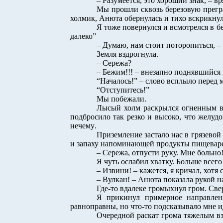
– Разумеется, это хороший знак, – вр
Мы прошли сквозь березовую прегр
холмик, Анюта обернулась и тихо вскрикнул
Я тоже повернулся и всмотрелся в 
далеко”
– Думаю, нам стоит поторопиться, –
Земля вздрогнула.
– Сережа?
– Бежим!!! – внезапно поднявшийся 
“Началось!” – слово всплыло перед 
“Отступитесь!”
Мы побежали.
Лысый холм раскрылся огненным ву
подбросило так резко и высоко, что желуд
нечему
.
Приземление застало нас в грязево
и запаху напоминающей продукты пищевар
– Сережа, отпусти руку. Мне больно
Я чуть ослабил хватку. Больше всего
– Извини! – кажется, я кричал, хотя
– Вулкан! – Анюта показала рукой н
Где-то вдалеке громыхнул гром. Све
Я прикинул примерное направлен
равноправны, но что-то подсказывало мне и
Очередной раскат грома тяжелым в