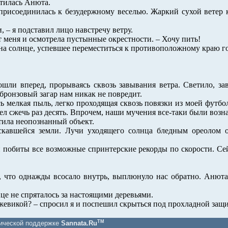
утилась Анюта.
 присоединилась к безудержному веселью. Жаркий сухой ветер 
, – я подставил лицо навстречу ветру.
т меня и осмотрела пустынные окрестности. – Хочу пить!
 на солнце, успевшее переместиться к противоположному краю гор
шли вперед, прорываясь сквозь завывания ветра. Светило, за
бронзовый загар нам никак не повредит.
 мелкая пыль, легко проходящая сквозь повязки из моей футбо
пел сжечь раз десять. Впрочем, наши мучения все-таки были воз
тила неопознанный объект.
ескавшейся земли. Лучи уходящего солнца бледным ореолом 
побиты все возможные спринтерские рекорды по скорости. Сей
о, что однажды всосало внутрь, выплюнуло нас обратно. Анюта
це не спряталось за настоящими деревьями.
 ежевикой? – спросил я и поспешил скрыться под прохладной за
TM
нической поддержке
Sannata.Ru