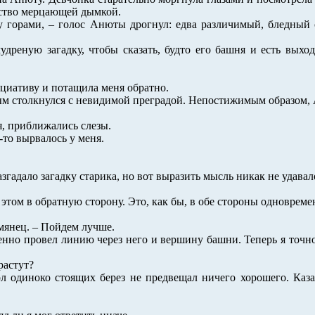
нство мерцающей дымкой.
ду горами, – голос Анюты дрогнул: едва различимый, бледный 
дреную загадку, чтобы сказать, будто его башня и есть выход
циативу и потащила меня обратно.
ым столкнулся с невидимой преградой. Непостижимым образом, 
я, приближались слезы.
-то вырвалось у меня.
азгадало загадку старика, но вот выразить мысль никак не удав
и этом в обратную сторону. Это, как бы, в обе стороны одновреме
умянец. – Пойдем лучше.
енно провел линию через него и вершину башни. Теперь я точно 
растут?
кол одиноко стоящих берез не предвещал ничего хорошего. Каз