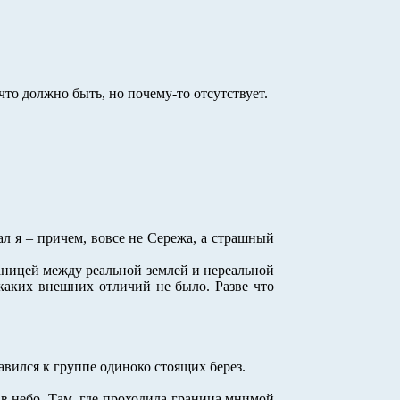
 что должно быть, но почему-то отсутствует.
ал я – причем, вовсе не Сережа, а страшный
раницей между реальной землей и нереальной
икаких внешних отличий не было. Разве что
авился к группе одиноко стоящих берез.
 в небо. Там, где проходила граница мнимой