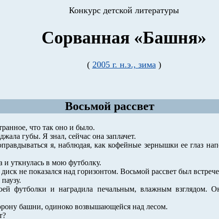
Конкурс детской литературы
Сорванная «Башня»
(
2005 г. н.э., зима
)
Восьмой рассвет
странное, что так оно и было.
жала губы. Я знал, сейчас она заплачет.
 оправдываться я, наблюдая, как кофейные зернышки ее глаз н
а и уткнулась в мою футболку.
диск не показался над горизонтом. Восьмой рассвет был встрече
паузу.
оей футболки и наградила печальным, влажным взглядом. Она
торону башни, одиноко возвышающейся над лесом.
т?