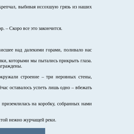
крепчал, выбивая иссохшую грязь из наших
. – Скоро все это закончится.
висшее над далекими горами, поливало нас
лки, которыми мы пытались прикрыть глаза.
награждены.
окружали строение – три неровных стены,
час оставалось успеть лишь одно – вбежать
 приземлилась на коробку, собранных нами
щитой нежно журчащей реки.