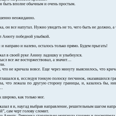
жен быть вполне обычным и очень простым.
ршенно неожиданно.
ка, он все напутал. Нужно увидеть не то, чего быть не должно, а
ил Анюту победной улыбкой.
 и направо и налево, осталось только прямо. Будем прыгать!
 сжал в своей руке Анину ладошку и улыбнулся.
мысл все же восторжествовал, а значит…
ли.
 что не кричала вовсе. Еще через минуту выяснилось, что крич
оглашался я, исследуя тонкую полоску песчинок, оказавшихся г
ва, что лежала по другую сторону границы, и, казалось бы, н
м…
к широко, как только мог.
 сказал я и, наугад выбрав направление, решительным шагом напр
ой”, сам черт голову сломит.
на Анюту. Девчонка старательно моргнула глазами и посмотрела