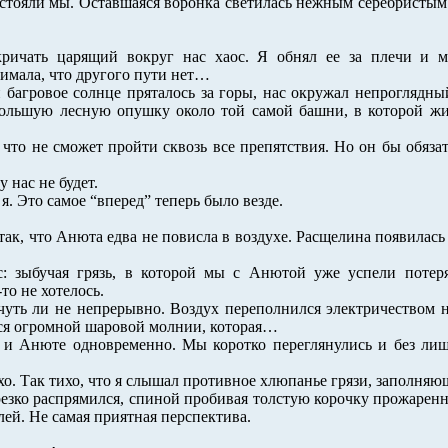
то стояли мы. Оставшаяся воронка светилась нежным серебристы
ричать царящий вокруг нас хаос. Я обнял ее за плечи и м
нимала, что другого пути нет…
 и багровое солнце пряталось за горы, нас окружал непроглядн
большую лесную опушку около той самой башни, в которой жи
 что не сможет пройти сквозь все препятствия. Но он бы обяза
 нас не будет.
 я. Это самое “вперед” теперь было везде.
ак, что Анюта едва не повисла в воздухе. Расщелина появилась 
с: зыбучая грязь, в которой мы с Анютой уже успели потер
о не хотелось.
уть ли не непрерывно. Воздух переполнился электричеством на
ся огромной шаровой молнии, которая…
и Анюте одновременно. Мы коротко переглянулись и без лишн
ихо. Так тихо, что я слышал противное хлюпанье грязи, заполня
резко распрямился, спиной пробивая толстую корочку прожаренн
лей. Не самая приятная перспектива.