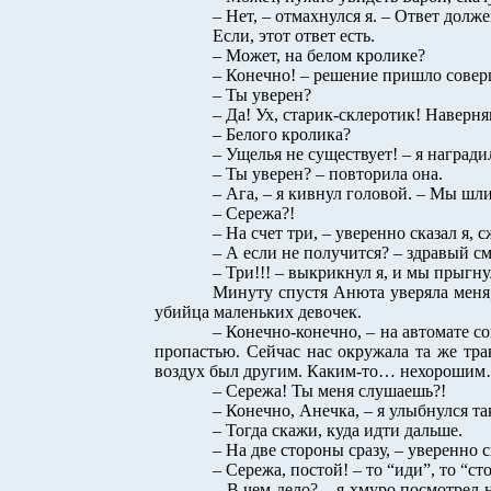
– Нет, – отмахнулся я. – Ответ дол
Если, этот ответ есть.
– Может, на белом кролике?
– Конечно! – решение пришло сове
– Ты уверен?
– Да! Ух, старик-склеротик! Наверня
– Белого кролика?
– Ущелья не существует! – я наград
– Ты уверен? – повторила она.
– Ага, – я кивнул головой. – Мы шли
– Сережа?!
– На счет три, – уверенно сказал я,
– А если не получится? – здравый с
– Три!!! – выкрикнул я, и мы прыгну
Минуту спустя Анюта уверяла меня,
убийца маленьких девочек.
– Конечно-конечно, – на автомате с
пропастью. Сейчас нас окружала та же тра
воздух был другим. Каким-то… нехороши
– Сережа! Ты меня слушаешь?!
– Конечно, Анечка, – я улыбнулся та
– Тогда скажи, куда идти дальше.
– На две стороны сразу, – уверенно
– Сережа, постой! – то “иди”, то “ст
– В чем дело? – я хмуро посмотрел 