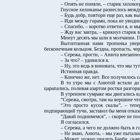
– Опять не поняли, – старик хихикн
Гнусное хихиканье разнеслось между
– Будь добр, повтори еще раз, как вы
– Иди между горами, пока не увидишь
– Спасибо, – коротко ответил я, и 
– Жду вас завтра, – крикнул старик 
Минут десять мы шли в молчании. Го
Вытоптанная нами тропинка увер
бесконечным кольцом. Бездна, пропасть, че
– Сережа, прости, – Анюта внезапно
– За что? – удивился я.
– Ну, это ведь я виновата, что мы ту
Истинная правда.
– Конечно же, нет. Все получилось 
В то утро мы с Анютой встали до 
царапались, поливая азартом ростки разгора
В утреннем сумраке мы двигались вд
“Сережа, смотри, там на вершине чт
“Это просто кусок скалы”, – теп
подпирающий тучи, заставил бы меня отказат
“Давай поднимемся”, – скорее не по
Я согласился.
– Сережа, а чего не должно быть в 
– Не знаю, Анюта, – мы уже пытались
– Может, нужно увидеть Барби, ска