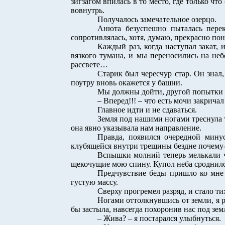
зигзагом впилась в то место, где только ч
вовнутрь.
Получалось замечательное озерцо.
Анюта безуспешно пыталась перек
сопротивлялась, хотя, думаю, прекрасно по
Каждый раз, когда наступал закат,
вязкого тумана, и мы переносились на не
рассвете…
Старик был чересчур стар. Он знал,
поутру вновь окажется у башни.
Мы должны дойти, другой попытки у
– Вперед!!! – что есть мочи закричал
Главное идти и не сдаваться.
Земля под нашими ногами треснула т
она явно указывала нам направление.
Правда, появился очередной мину
клубящейся внутри трещины бездне почему-т
Вспышки молний теперь мелькали ч
щекочущие мою спину. Купол неба сроднил
Предчувствие беды пришло ко мне 
густую массу.
Сверху прогремел разряд, и стало т
Ногами оттолкнувшись от земли, я 
бы застыла, навсегда похоронив нас под зем
– Жива? – я постарался улыбнуться.