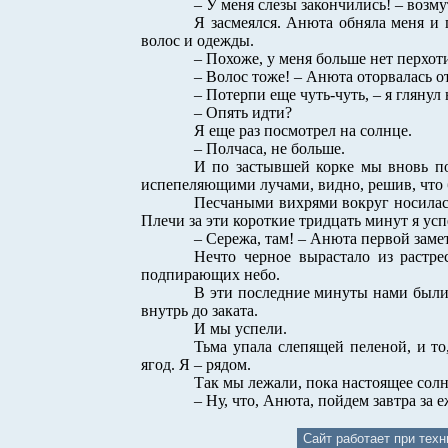
– У меня слезы закончились! – возм
Я засмеялся. Анюта обняла меня и
волос и одежды.
– Похоже, у меня больше нет перхоти
– Волос тоже! – Анюта оторвалась о
– Потерпи еще чуть-чуть, – я глянул
– Опять идти?
Я еще раз посмотрел на солнце.
– Полчаса, не больше.
И по застывшей корке мы вновь по
испепеляющими лучами, видно, решив, что 
Песчаными вихрями вокруг носилась
Плечи за эти короткие тридцать минут я ус
– Сережа, там! – Анюта первой заме
Нечто черное вырастало из растр
подпирающих небо.
В эти последние минуты нами были 
внутрь до заката.
И мы успели.
Тьма упала слепящей пеленой, и т
ягод. Я – рядом.
Так мы лежали, пока настоящее солн
– Ну, что, Анюта, пойдем завтра за
Сайт работает при тех