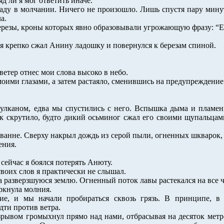
яд ли я мог ответить иначе.
аду в молчании. Ничего не произошло. Лишь спустя пару мину
а.
березы, кроны которых явно образовывали угрожающую фразу: “Е
 я крепко сжал Анину ладошку и повернулся к березам спиной.
ветер отнес мои слова высоко в небо.
моими глазами, а затем растаяло, сменившись на предупреждение
лканом, едва мы спустились с него. Вспышка дыма и пламени
ок скрутило, будто дикий осьминог сжал его своими щупальца
й ванне. Сверху накрыл дождь из серой пыли, огненных шкварок
ения.
!
 сейчас я боялся потерять Анюту.
 своих слов я практически не слышал.
а разверзшуюся землю. Огненный поток лавы растекался на все 
ркнула молния.
ие, и мы начали пробираться сквозь грязь. В принципе, 
дти против ветра.
зрывом громыхнул прямо над нами, отбрасывая на десяток метр