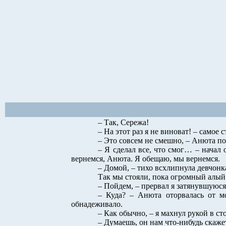
– Так, Сережа!
– На этот раз я не виноват! – самое 
– Это совсем не смешно, – Анюта под
– Я сделал все, что смог… – начал
вернемся, Анюта. Я обещаю, мы вернемся.
– Домой, – тихо всхлипнула девчонк
Так мы стояли, пока огромный алый 
– Пойдем, – прервал я затянувшуюся 
– Куда? – Анюта оторвалась от м
обнадеживало.
– Как обычно, – я махнул рукой в с
– Думаешь, он нам что-нибудь скаже