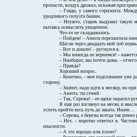
пропасти, воздух дрожал, искажая простра
– Гляди, у самого горизонта. Меж
уродливого силуэта башни.
– Неужто, старик выдумал такую му
пытаясь осмыслить увиденное.
Что-то не складывалось.
– Пойдем! – Анюта перехватила ини
Шагов через двадцать мой лоб перв
– Вот и дошли! – ругнулся я.
– Мы никогда не вернемся! – кажетс
– Наоборот, мы почти дома, – отчего
– Правда?
Хороший вопрос.
– Конечно, – мое подсознание уже р
сторону.
– Значит, надо идти к месяцу, но пр
– Анюта, ты гений.
– Так, Сережа! – ее щеки окрасил р
Я еще раз взглянул на месяц и мысл
успеть пройти весь путь до заката. Иначе…
– Сережа, а березы всегда так ровно 
– Нет, – коротко ответил я. Часто
опасности.
– А это хорошо или плохо?