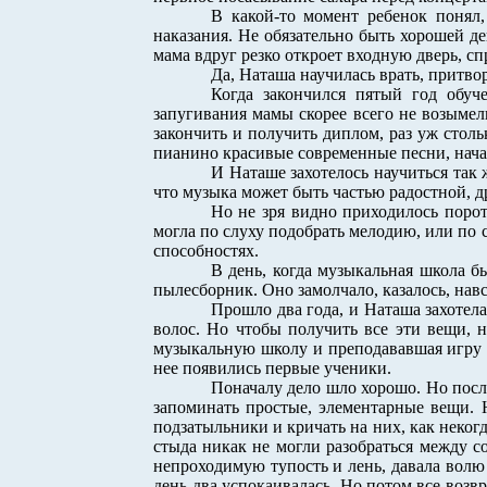
В какой-то момент ребенок понял,
наказания. Не обязательно быть хорошей де
мама вдруг резко откроет входную дверь, сп
Да, Наташа научилась врать, притво
Когда закончился пятый год обуче
запугивания мамы скорее всего не возымели
закончить и получить диплом, раз уж столь
пианино красивые современные песни, нача
И Наташе захотелось научиться так ж
что музыка может быть частью радостной, 
Но не зря видно приходилось порот
могла по слуху подобрать мелодию, или по 
способностях.
В день, когда музыкальная школа б
пылесборник. Оно замолчало, казалось, навс
Прошло два года, и Наташа захотела
волос. Но чтобы получить все эти вещи, 
музыкальную школу и преподававшая игру н
нее появились первые ученики.
Поначалу дело шло хорошо. Но после
запоминать простые, элементарные вещи. 
подзатыльники и кричать на них, как некогд
стыда никак не могли разобраться между со
непроходимую тупость и лень, давала волю г
день-два успокаивалась. Но потом все возв