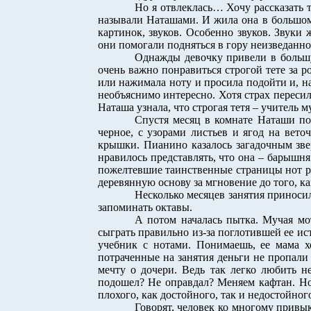
Но я отвлеклась… Хочу рассказать т
называли Наташами. И жила она в большом 
картинок, звуков. Особенно звуков. Звуки
они помогали подняться в гору неизведанно
Однажды девочку привели в большу
очень важно понравиться строгой тете за ро
или нажимала ноту и просила подойти и, 
необъяснимо интересно. Хотя страх пересил
Наташа узнала, что строгая тетя – учитель м
Спустя месяц в комнате Наташи по
черное, с узорами листьев и ягод на вет
крышки. Пианино казалось загадочным звер
нравилось представлять, что она – барышня
пожелтевшие таинственные страницы нот ра
деревянную основу за мгновение до того, ка
Несколько месяцев занятия приноси
запоминать октавы.
А потом началась пытка. Мучая мо
сыграть правильно из-за поглотившей ее ис
учебник с нотами. Понимаешь, ее мама хо
потраченные на занятия деньги не пропали
мечту о дочери. Ведь так легко любить н
подошел? Не оправдал? Меняем кафтан. Но 
плохого, как достойного, так и недостойног
Говорят, человек ко многому привык