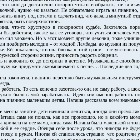
 что иногда достаточно покорно что-то изобразить, не вника
вочкой, нужно ею казаться. Не обязательно играть на пианино, 
рятать книгу под нотами и сделать вид, что давала минутный от
ряться, быть поверхностной.
ния, что-то хрустнуло в покорности судьбе. Захотелось пор
 бы действия, так же как ее уговоры, что учиться осталось ме
ко сил вложено. Но в этот момент другие девочки, тоже учивш
ли подбирать мелодии – от модной Ламбады, до музыки из попул
е. Ей показалось, что она близка к этой грани – почувствовать 
дружеской стороны жизни, приносить радость общения.
ь и доводить ее до истерики в детстве. Музыкальные способн
слуху же придумать аккомпанемент к песне…. Последние два го
ыла закончена, пианино перестало быть музыкальным инструмен
егда.
 работать. То есть конечно захотела-то она не саму работу, а ш
нужно было самой зарабатывать. Идею кем именно работать по
а пианино маленьким детям. Наташа рассказала всем знакомым, 
 месяца занятий дети начинали лениться, иногда они прямо-так
Наташа сама не поняла, как все произошло, но в какой-то мом
а кричала на нее мама, когда сама Наташа была маленькой и тол
бой в ее сердце. Обещая себе после урока, что никогда не будет
неву, и рукам. Иногда ей становилось страшно, что родители уз
ращалось назад. В отвратительной кутерьме чувств были и упоен