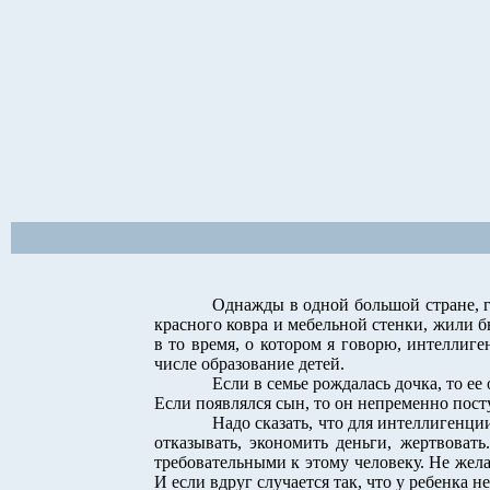
Однажды в одной большой стране, г
красного ковра и мебельной стенки, жили 
в то время, о котором я говорю, интеллиг
числе образование детей.
Если в семье рождалась дочка, то е
Если появлялся сын, то он непременно посту
Надо сказать, что для интеллигенци
отказывать, экономить деньги, жертвоват
требовательными к этому человеку. Не жела
И если вдруг случается так, что у ребенка н