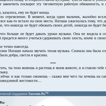
ие закончить поскорее эту тягомотную рабочую обязанность, и
 казалось, ему не будет конца.
шло отрезвление. В момент, когда один мальчик, жалобно всх
все как-то встало на свои места. Наташа ужаснулась тому, что д
и, что никогда не будет обижать своих детей, никогда не будет б
что больше не будет давать уроки музыки. Она не видела в се
й придется много учиться сдерживать свою злость, иначе и своих
е точно навсегда.
жизни Наташи начала звучать тихая музыка. Сначала она была ел
была добра, светла и красива.
***
ить, ты тихо живешь и растешь в моем животе, и я ставлю тебе
зыку.
ейчас и как только сможешь – скажи мне чего ты хочешь на сам
раведливой жестокости…
TM
нической поддержке
Sannata.Ru
Ru: