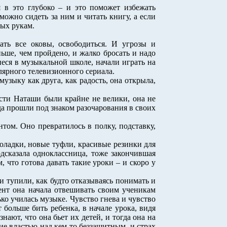
я в это глубоко – и это поможет избежать
можно сидеть за ним и читать книгу, а если
дых рукам.
вать все оковы, освободиться. И угрозы и
ньше, чем пройдено, и жалко бросать и надо
иеся в музыкальной школе, начали играть на
ярного телевизионного сериала.
музыку как друга, как радость, она открыла,
ости Наташи были крайне не велики, она не
да прошли под знаком разочарования в своих
том. Оно превратилось в полку, подставку,
околадки, новые туфли, красивые резинки для
дсказала одноклассница, тоже закончившая
что готова давать такие уроки – и скоро у
и тупили, как будто отказываясь понимать и
ент она начала отвешивать своим ученикам
ько училась музыке. Чувство гнева и чувство
 больше бить ребенка, в начале урока, видя
нают, что она бьет их детей, и тогда она на
ие властью над кем-то беззащитным, и страх