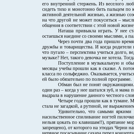
его внутренний стержень. Из веселого лю
сидеть тихо и монотонно бить пальцем по к
активной деятельной жизнью, а жизнью созе
на что другой не может покуситься – мысл
общения в соответствии с этой новой жизне
Наташа привыкла играть. У нее ста
остаешься наедине со своими мыслями, а п
Через почти два года пришло время
дружбы и товарищества. И когда родители 
что пугало – перспектива учиться долго, в
музыке? Нет, такого девочка не хотела. Тогд
Поступление в музыкальную и обыч
месяцы учебы прошли как в сказке. А пото
класса по сольфеджио. Оказывается, учиться
ей было обязательно по полной программе.
Обман был не понят окружающими. Н
один раз – когда у нее шатался зуб, и мама 
выдрала в нарушение данного честного слов
Четыре года прошли как в тумане. М
стала не загадкой, а рутиной, не выражени
Удивительно, что самыми яркими 
насильственное спиливание ногтей пилочк
нельзя цокать по клавишам!!), прятание мо
запрещено), от которого на этюдах Черни н
нервное посасывание сахара перед концертам