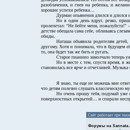
разоблачения, и гнев на ребенка, и желан
хорошие успехи ребенка…
Дурман опьянения длился и длился и,
Но в один день вдруг, резко, при
пролепетал: “Не бейте меня, пожалуйста!” - 
детстве обещала сама себе, обливаясь слезам
обиды.
Наташа объявила родителям детей, 
другому. Хотя и понимала, что в будущем е
то, она будет так же бить и ругать.
Старое пианино замолчало теперь уж
Но в месте с тем, спустя время, в 
становилась все ярче и отчетливей. Музыка 
Я знаю, ты еще не можешь мне ответ
что детям полезно слушать классическую му
Но очень прошу тебя, подумай уже с
поверхностных открытий… и спирали несп
Сайт работает при тех
Форумы на Sannata.