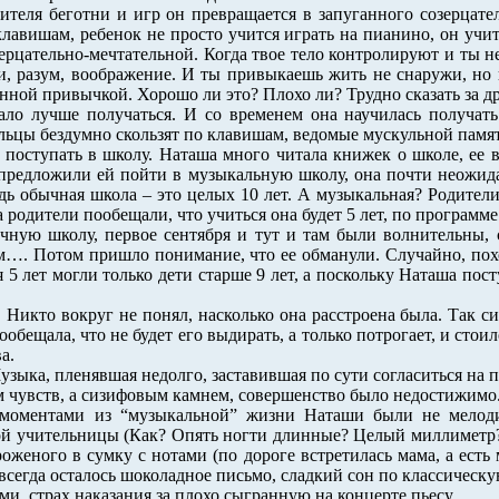
бителя беготни и игр он превращается в запуганного созерцат
лавишам, ребенок не просто учится играть на пианино, он учи
рцательно-мечтательной. Когда твое тело контролируют и ты не 
и, разум, воображение. И ты привыкаешь жить не снаружи, но 
нной привычкой. Хорошо ли это? Плохо ли? Трудно сказать за др
ло лучше получаться. И со временем она научилась получать 
альцы бездумно скользят по клавишам, ведомые мускульной пам
 поступать в школу. Наташа много читала книжек о школе, ее
предложили ей пойти в музыкальную школу, она почти неожидан
едь обычная школа – это целых 10 лет. А музыкальная? Родители 
а родители пообещали, что учиться она будет 5 лет, по программе
ную школу, первое сентября и тут и там были волнительны, 
м…. Потом пришло понимание, что ее обманули. Случайно, поход
 5 лет могли только дети старше 9 лет, а поскольку Наташа посту
икто вокруг не понял, насколько она расстроена была. Так си
пообещала, что не будет его выдирать, а только потрогает, и сто
а.
узыка, пленявшая недолго, заставившая по сути согласиться на 
ем чувств, а сизифовым камнем, совершенство было недостижимо
моментами из “музыкальной” жизни Наташи были не мелодии
ой учительницы (Как? Опять ногти длинные? Целый миллиметр? 
роженого в сумку с нотами (по дороге встретилась мама, а ес
авсегда осталось шоколадное письмо, сладкий сон по классическ
и, страх наказания за плохо сыгранную на концерте пьесу.