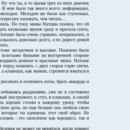
Ну что ты, в то время трех из пяти девочек
. В нем было так много всего: информации,
е мелодии. Мелодии же были как ступеньки,
интереснее напевать, чем читать…
яль. По тону мамы Наташа поняла, что ей
ать несколько звуков сразу и просила спеть,
Наташе было очень страшно, непривычно, и
олжалось довольно долго, а по дороге домой
рать.
 тоже загадочное и высокое. Пианино было
ю золотыми буквами на внутренней стороне
 издавать ровные и красивые звуки. Наташе
 перед пианино, с двух сторон горят свечи,
а клавиши, как живые, стремятся вжаться в
 рисовать и понимать ноты, брать аккорды и
хлебываясь рыданиями, уже не в состоянии
ный инструмент, и стул, и клавиши, и синий
ыла хорошо готова к каждому уроку, чтобы
 свою дочь, но еще больше она любила свою
 которые ты одеваешь этот свой образ. Не
ловек - это скопление как хорошего, так и
Человек не может не меняться, когда ломают