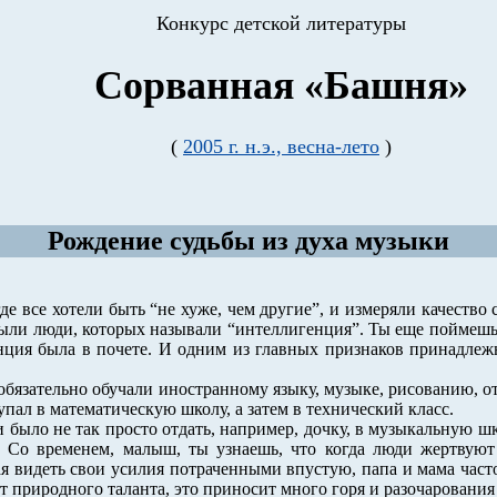
Конкурс детской литературы
Сорванная «Башня»
(
2005 г. н.э., весна-лето
)
Рождение судьбы из духа музыки
де все хотели быть “не хуже, чем другие”, и измеряли качеств
были люди, которых называли “интеллигенция”. Ты еще поймешь,
енция была в почете. И одним из главных признаков принадлежн
е обязательно обучали иностранному языку, музыке, рисованию, 
пал в математическую школу, а затем в технический класс.
и было не так просто отдать, например, дочку, в музыкальную ш
ь. Со временем, малыш, ты узнаешь, что когда люди жертвуют 
я видеть свои усилия потраченными впустую, папа и мама часто
ет природного таланта, это приносит много горя и разочарования 