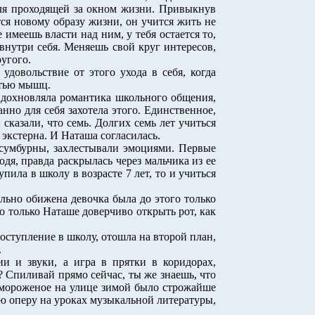
еля проходящей за окном жизни. Привыкнув
тся новому образу жизни, он учится жить не
имеешь власти над ним, у тебя остается то,
внутри себя. Меняешь свой круг интересов,
угого.
удовольствие от этого ухода в себя, когда
ятью мышц.
 вдохновляла романтика школьного общения,
но для себя захотела этого. Единственное,
сказали, что семь. Долгих семь лет учиться
 экстерна. И Наташа согласилась.
сумбурны, захлестывали эмоциями. Первые
я, правда раскрылась через мальчика из ее
пила в школу в возрасте 7 лет, то и учиться
льно обижена девочка была до этого только
ило только Наташе доверчиво открыть рот, как
поступление в школу, отошла на второй план,
.
 и звуки, а игра в прятки в коридорах,
Спиливай прямо сейчас, ты же знаешь, что
ть мороженое на улице зимой было строжайше
ую оперу на уроках музыкальной литературы,