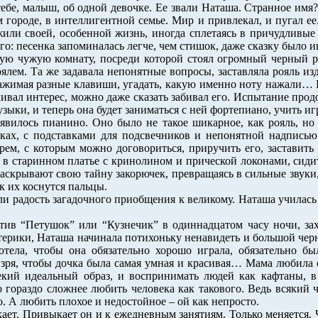
ебе, малыш, об одной девочке. Ее звали Наташа. Странное имя? 
городе, в интеллигентной семье. Мир и привлекал, и пугал ее
 жили своей, особенной жизнь, иногда сплетаясь в причудливы
го: песенка запоминалась легче, чем стишок, даже сказку было 
ю чужую комнату, посреди которой стоял огромный черный ро
ялем. Та же задавала непонятные вопросы, заставляла рояль изд
нажимая разные клавиши, угадать, какую именно ноту нажали… 
ивал интерес, можно даже сказать забивал его. Испытание прод
узыки, и теперь она будет заниматься с ней фортепиано, учить иг
явилось пианино. Оно было не такое шикарное, как рояль, но
очках, с подставками для подсвечников и непонятной надпись
ем, с которым можно договориться, приручить его, заставить
 в старинном платье с кринолином и прической локонами, сидит
скрывают свою тайну закорючек, превращаясь в сильные звуки, 
к их коснутся пальцы.
ли радость загадочного приобщения к великому. Наташа училась
тив “Петушок” или “Кузнечик” в одиннадцатом часу ночи, за
терики, Наташа начинала потихоньку ненавидеть и большой чер
тела, чтобы она обязательно хорошо играла, обязательно б
 зря, чтобы дочка была самая умная и красивая… Мама любила
екий идеальный образ, и воспринимать людей как кафтаны, в
гораздо сложнее любить человека как такового. Ведь всякий че
о. А любить плохое и недостойное – ой как непросто.
ает. Привыкает он и к ежедневным занятиям. Только меняется. 