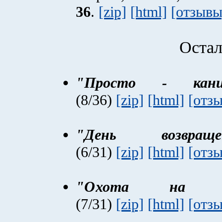
36
.
[zip]
[html]
[отзывы
Остал
"Просто - кани
(8/36)
[zip]
[html]
[отз
"День возвраще
(6/31)
[zip]
[html]
[отз
"Охота на м
(7/31)
[zip]
[html]
[отз