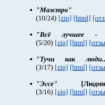
"Маэстро"
[Лей
(10/24)
[zip]
[html]
[от
"Всё лучшее - 
(5/20)
[zip]
[html]
[отз
"Тучи как люди..
(3/17)
[zip]
[html]
[отз
"Эссе"
[Людмил
(3/16)
[zip]
[html]
[отз