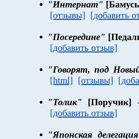
"Интернат"
[Бамусь
[отзывы]
[добавить о
"Посередине"
[Педал
[добавить отзыв]
"Говорят, под Новый 
[html]
[отзывы]
[доб
"Толик"
[Поручик]
-
[добавить отзыв]
"Японская делегация