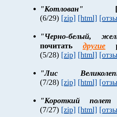
"Котлован"
[Ру
(6/29)
[zip]
[html]
[отз
"Черно-белый, желт
другие
почитать
ра
(5/28)
[zip]
[html]
[отз
"Лис Великолеп
(7/28)
[zip]
[html]
[отз
"Короткий полет
(7/27)
[zip]
[html]
[отз