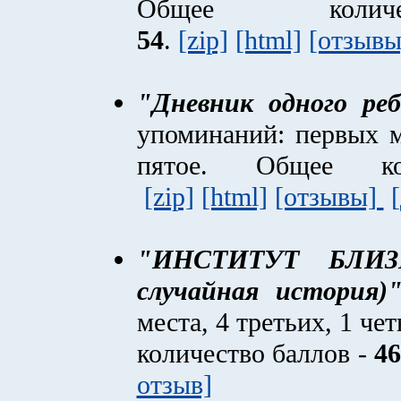
Общее коли
54
.
[zip]
[html]
[отзывы
"Дневник одного реб
упоминаний: первых ме
пятое. Общее 
[zip]
[html]
[отзывы]
"ИНСТИТУТ БЛИЗ
случайная история)
места, 4 третьих, 1 че
количество баллов -
46
отзыв]