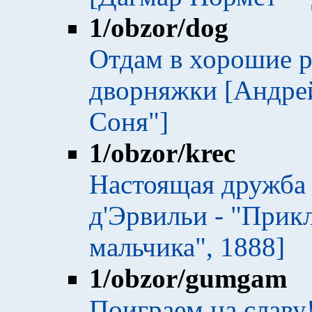
1
/obzor/dog
Отдам в хорошие р
дворняжки [Андрей
Соня"]
1
/obzor/krec
Настоящая дружба 
д'Эрвильи - "Прик
мальчика", 1888]
1
/obzor/gumgam
Поиграем на славу!