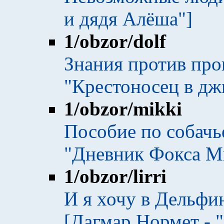
и дядя Алёша"]
1
/obzor/dolf
Знания против про
"Крестоносец в дж
1
/obzor/mikki
Пособие по собачь
"Дневник Фокса М
1
/obzor/lirri
И я хочу в Дельфи
[Дагмар Нормет - 