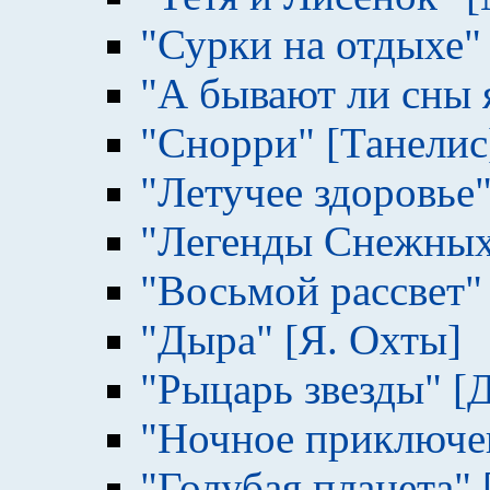
"Сурки на отдыхе"
"А бывают ли сны 
"Снорри" [Танелис
"Летучее здоровье
"Легенды Снежных
"Восьмой рассвет"
"Дыра" [Я. Охты]
"Рыцарь звезды" [
"Ночное приключени
"Голубая планета"