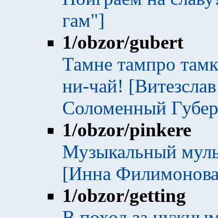
гам"]
1
/obzor/gubert
Тамне тампро тамк
ни-чай! [Витезслав
Соломенный Губерт
1
/obzor/pinkere
Музыкальный муль
[Инна Филимонова 
1
/obzor/getting
В поход за нужны