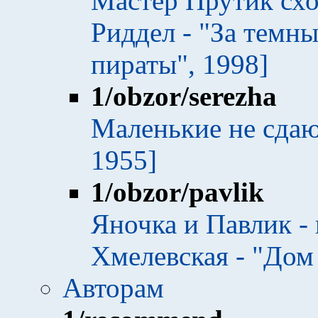
Мастер Прутик схо
Риддел - "За темн
пираты", 1998]
1
/obzor/serezha
Маленькие не сдаю
1955]
1
/obzor/pavlik
Яночка и Павлик - 
Хмелевская - "Дом
Авторам