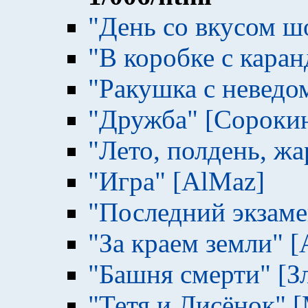
"День со вкусом ш
"В коробке с кара
"Ракушка с неведом
"Дружба" [Сороки
"Лето, полдень, жа
"Игра" [AlMaz]
"Последний экзаме
"За краем земли" 
"Башня смерти" [Зл
"Тетя и Лисёнок" [