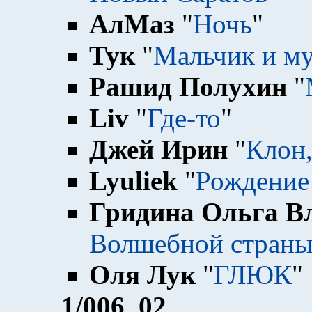
АлМаз
"
Ночь
"
Тук
"
Мальчик и м
Рашид Полухин
"
Liv
"
Где-то
"
Джей Ирин
"
Клон,
Lyuliek
"
Рождение
Гридина Ольга В
Волшебной стран
Оля Лук
"
ГЛЮК
"
1
/006_02