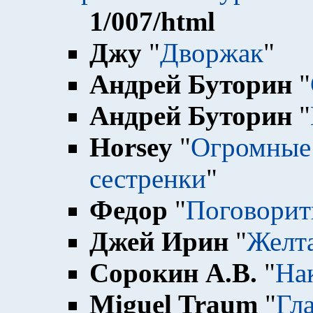
1
/007/html
Джу
"
Дворжак
"
Андрей Буторин
"
Андрей Буторин
"
Horsey
"
Огромные 
сестренки
"
Федор
"
Поговорит
Джей Ирин
"
Желта
Сорокин А.В.
"
На
Miguel Traum
"
Гла