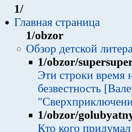
1
/
Главная страница
1
/obzor
Обзор детской литер
1
/obzor/supersupe
Эти строки время н
безвестность [Вал
"Сверхприключени
1
/obzor/golubyatn
Кто кого придумал 