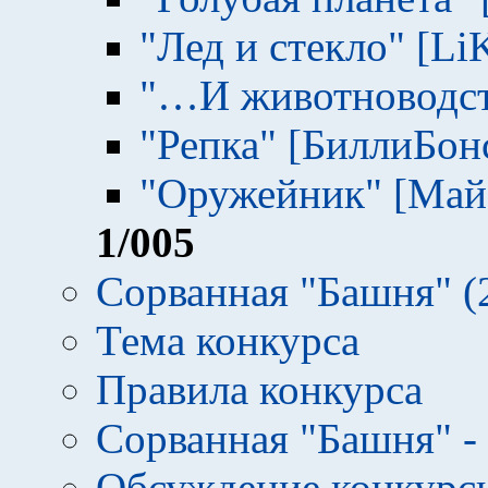
"Лед и стекло" [Li
"…И животноводст
"Репка" [БиллиБон
"Оружейник" [Май
1
/005
Сорванная "Башня" (20
Тема конкурса
Правила конкурса
Сорванная "Башня" -
Обсуждение конкурсн