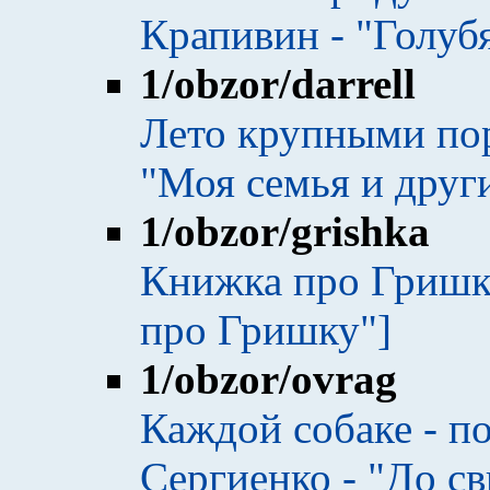
Крапивин - "Голуб
1
/obzor/darrell
Лето крупными по
"Моя семья и други
1
/obzor/grishka
Книжка про Гришк
про Гришку"]
1
/obzor/ovrag
Каждой собаке - п
Сергиенко - "До св