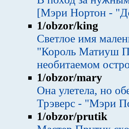
[Мэри Нортон - "Д
1
/obzor/king
Светлое имя мален
"Король Матиуш П
необитаемом остро
1
/obzor/mary
Она улетела, но об
Трэверс - "Мэри П
1
/obzor/prutik