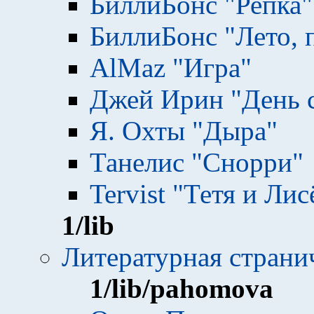
БиллиБонс "Репка"
БиллиБонс "Лето, 
AlMaz "Игра"
Джей Ирин "День 
Я. Охты "Дыра"
Танелис "Снорри"
Tervist "Тетя и Ли
1
/lib
Литературная страни
1
/lib/pahomova