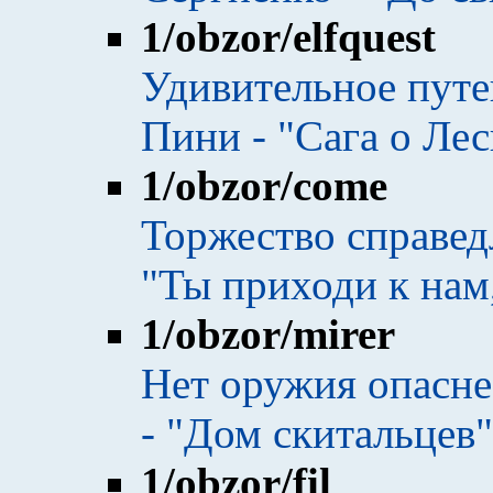
1
/obzor/elfquest
Удивительное путе
Пини - "Сага о Ле
1
/obzor/come
Торжество справед
"Ты приходи к нам
1
/obzor/mirer
Нет оружия опасне
- "Дом скитальцев"
1
/obzor/fil