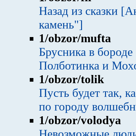
Назад из сказки [
камень"]
1
/obzor/mufta
Брусника в бороде 
Полботинка и Мохо
1
/obzor/tolik
Пусть будет так, 
по городу волшебн
1
/obzor/volodya
Невозможные люди