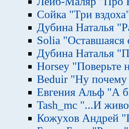
Лейб-Маляр "Про 
Сойка "Три вздоха
Дубина Наталья "Р
Solia "Оставшаяся 
Дубина Наталья "
Horsey "Поверьте н
Beduir "Ну почему
Евгения Альф "А б
Tash_mc "...И жив
Кожухов Андрей "