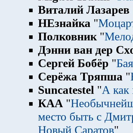
Виталий Лазарев
НЕзнайка
"
Моцарт
Полковник
"
Мелод
Дэнни ван дер Сх
Сергей Бобёр
"
Ба
Серёжа Тряпша
"
Suncatestel
"
А как
КАА
"
Необычнейш
место быть с Дмит
Новый Саратов
"